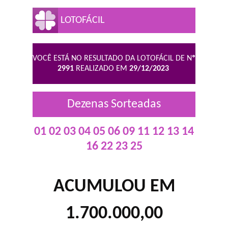
LOTOFÁCIL
VOCÊ ESTÁ NO RESULTADO DA LOTOFÁCIL DE N
º
2991
REALIZADO EM
29/12/2023
Dezenas Sorteadas
01 02 03 04 05 06 09 11 12 13 14
16 22 23 25
ACUMULOU EM
1.700.000,00