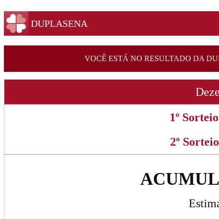
DUPLASENA
VOCÊ ESTÁ NO RESULTADO DA DU
Deze
1º Sorteio
2º Sorteio
ACUMULO
Estim